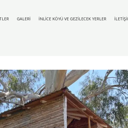
TLER
GALERI
İNLICE KÖYÜ VE GEZILECEK YERLER
İLETIŞ