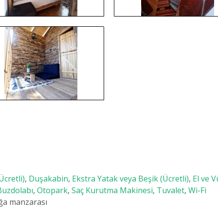
cretli)
,
Duşakabin
,
Ekstra Yatak veya Beşik (Ücretli)
,
El ve 
Buzdolabı
,
Otopark
,
Saç Kurutma Makinesi
,
Tuvalet
,
Wi-Fi
oğa manzarası