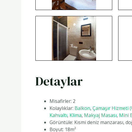
Detaylar
Misafirler:
2
Kolaylıklar:
Balkon
,
Çamaşır Hizmeti (Ü
Kahvaltı
,
Klima
,
Makyaj Masası
,
Mini 
Görüntüle:
Kısmi deniz manzarası, d
Boyut:
18m²